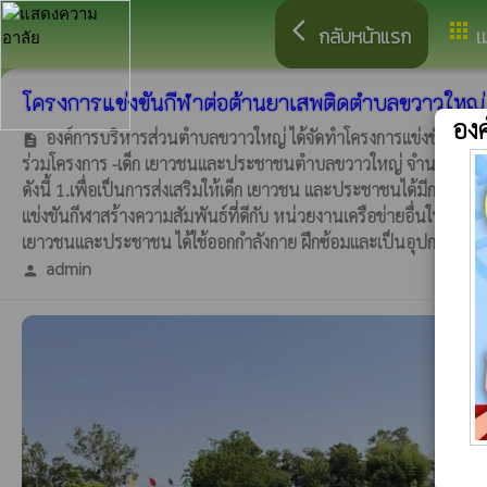
arrow_back_ios
apps
กลับหน้าแรก
เ
โครงการแข่งขันกีฬาต่อต้านยาเสพติดตำบลขวาวใหญ่ 
อง
องค์การบริหารส่วนตำบลขวาวใหญ่ ได้จัดทำโครงการแข่งขันกีฬาต้
description
ร่วมโครงการ -เด็ก เยาวชนและประชาชนตำบลขวาวใหญ่ จำนวน 9 หมู
ดังนี้ 1.เพื่อเป็นการส่งเสริมให้เด็ก เยาวชน และประชาชนได้มีการออก
แข่งขันกีฬาสร้างความสัมพันธ์ที่ดีกับ หน่วยงานเครือข่ายอื่นในตำบล 3.
เยาวชนและประชาชน ได้ใช้ออกกำลังกาย ฝึกซ้อมและเป็นอุปกรณ์กีฬ
admin
person