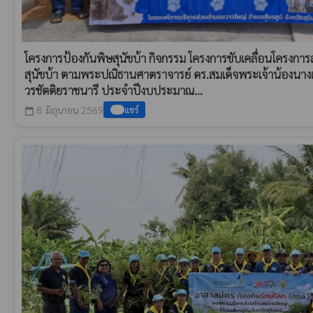
โครงการป้องกันพิษสุนัขบ้า กิจกรรม โครงการขับเคลื่อนโครงก
สุนัขบ้า ตามพระปณิธานศาตราจารย์ ดร.สมเด็จพระเจ้าน้องนาง
วรชัตติยราชนารี ประจำปีงบประมาณ...
8 มิถุนายน 2569
แชร์
calendar_today