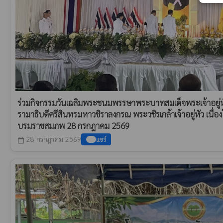
ร่วมกิจกรรมวันเฉลิมพระชนมพรรษาพระบาทสมเด็จพระเจ้าอยู
รามาธิบดีศรีสินทรมหาวชิราลงกรณ พระวชิรเกล้าเจ้าอยู่หัว เน
บรมราชสมภพ 28 กรกฎาคม 2569
28 กรกฎาคม 2569
แชร์
calendar_today