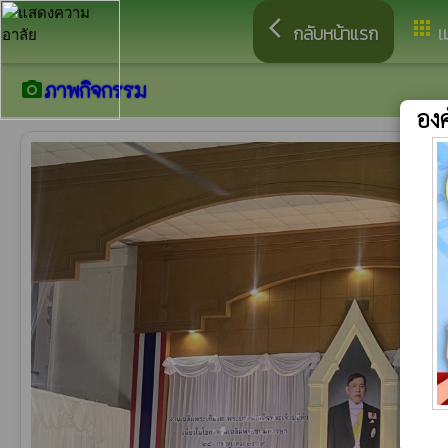
arrow_back_ios
apps
กลับหน้าแรก
เ
ภาพกิจกรรม
camera_alt
อง