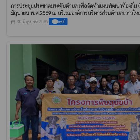
การประชุมประชาคมระดับตำบล เพื่อจัดทำแผนพัฒนาท้องถิ่น (พ
มิถุนายน พ.ศ.2569 ณ บริเวณองค์การบริหารส่วนตำบลขวาวใหญ่ อ
30 มิถุนายน 2569
แชร์
calendar_today