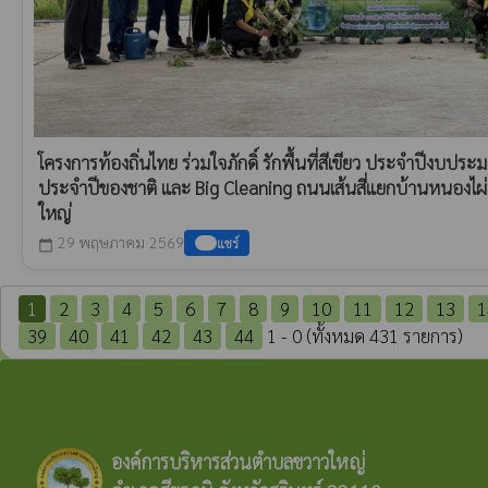
โครงการท้องถิ่นไทย ร่วมใจภักดิ์ รักพื้นที่สีเขียว ประจำปีงบปร
ประจำปีของชาติ และ Big Cleaning ถนนเส้นสี่แยกบ้านหนองไ
ใหญ่
29 พฤษภาคม 2569
แชร์
calendar_today
1
2
3
4
5
6
7
8
9
10
11
12
13
1
39
40
41
42
43
44
1 - 0 (ทั้งหมด 431 รายการ)
องค์การบริหารส่วนตำบลขวาวใหญ่