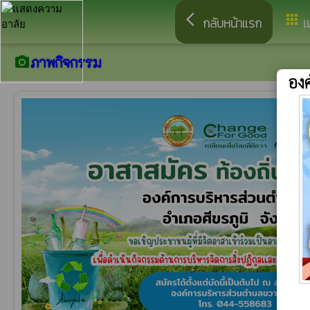
arrow_back_ios
apps
กลับหน้าแรก
เ
ภาพกิจกรรม
camera_alt
อง