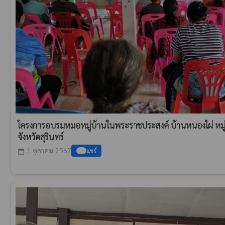
โครงการอบรมหมอหมู่บ้านในพระราชประสงค์ บ้านหนองไผ่ หมู่ท
จังหวัดสุรินทร์
1 ตุลาคม 2567
แชร์
calendar_today