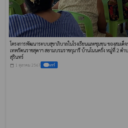
โครงการพัฒนาระบบสุขาภิบาลในโรงเรียนและชุมชน ของสมเด็จ
เทพรัตนราชสุดาฯ สยามบรมราชกุมารี บ้านโนนครั่ง หมู่ที่ 2 ตำบ
สุรินทร์
1 ตุลาคม 2567
แชร์
calendar_today