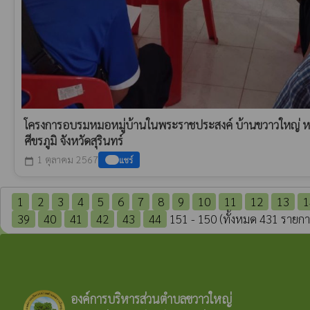
โครงการอบรมหมอหมู่บ้านในพระราชประสงค์ บ้านขวาวใหญ่ หมู
ศีขรภูมิ จังหวัดสุรินทร์
1 ตุลาคม 2567
แชร์
calendar_today
1
2
3
4
5
6
7
8
9
10
11
12
13
1
39
40
41
42
43
44
151 - 150 (ทั้งหมด 431 รายกา
องค์การบริหารส่วนตำบลขวาวใหญ่