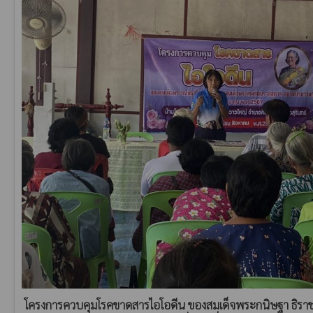
โครงการควบคุมโรคขาดสารไอโอดีน ของสมเด็จพระกนิษฐา ธิราช