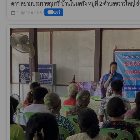
ดาฯ สยามบรมราชกุมารี บ้านโนนครั่ง หมู่ที่ 2 ตำบลขวาวใหญ่ อำเ
1 ตุลาคม 2567
แชร์
calendar_today