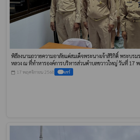
พิธีลงนามถวายความอาลัยแด่สมเด็จพระนางเจ้าสิริกิติ์ พระบร
หลวง ณ ที่ทำหารองค์การบริหารส่วนตำบลขวาวใหญ่ วันที่ 17 
17 พฤศจิกายน 2568
แชร์
calendar_today