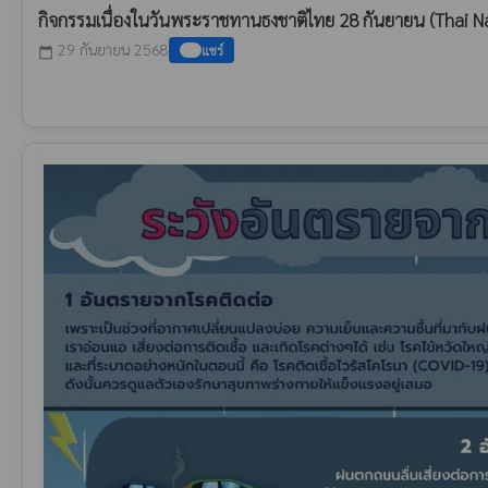
กิจกรรมเนื่องในวันพระราชทานธงชาติไทย 28 กันยายน (Thai N
29 กันยายน 2568
แชร์
calendar_today