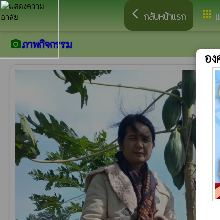
arrow_back_ios
apps
กลับหน้าแรก
เ
ภาพกิจกรรม
camera_alt
อง