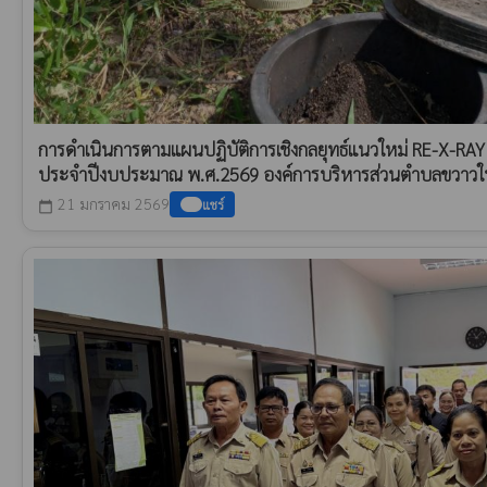
การดำเนินการตามแผนปฏิบัติการเชิงกลยุทธ์แนวใหม่ RE-X-RAY
ประจำปีงบประมาณ พ.ศ.2569 องค์การบริหารส่วนตำบลขวาวใหญ่ 
21 มกราคม 2569
แชร์
calendar_today