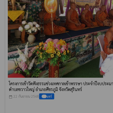
โครงการเข้าวัดฟังธรรมช่วงเทศกาลเข้าพรรษา ประจำปีงบประม
ตำบลขวาวใหญ่ อำเภอศีขรภูมิ จังหวัดสุรินทร์
22 กันยายน 2568
แชร์
calendar_today