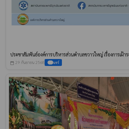
ประชาสัมพันธ์องค์การบริหารส่วนตำบลขวาวใหญ่ เรื่องการเฝ้า
29 กันยายน 2568
แชร์
calendar_today