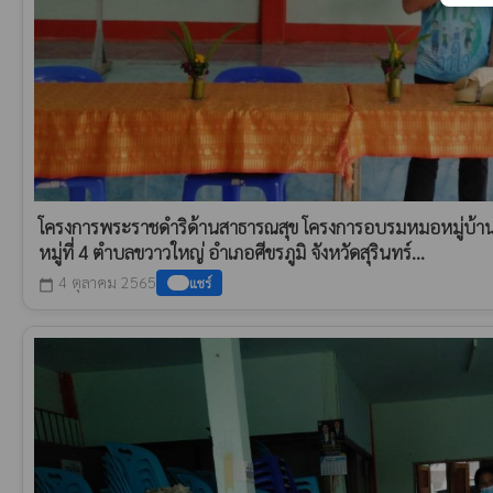
โครงการพระราชดำริด้านสาธารณสุข โครงการอบรมหมอหมู่บ้
หมู่ที่ 4 ตำบลขวาวใหญ่ อำเภอศีขรภูมิ จังหวัดสุรินทร์...
4 ตุลาคม 2565
แชร์
calendar_today