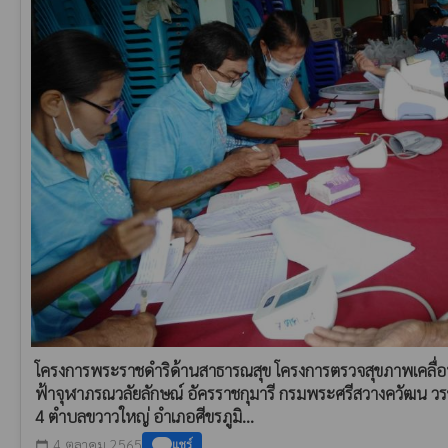
โครงการพระราชดำริด้านสาธารณสุข โครงการตรวจสุขภาพเคลื่อนท
ฟ้าจุฬาภรณวลัยลักษณ์ อัครราชกุมารี กรมพระศรีสวางควัฒน วรข
4 ตำบลขวาวใหญ่ อำเภอศีขรภูมิ...
4 ตุลาคม 2565
แชร์
calendar_today