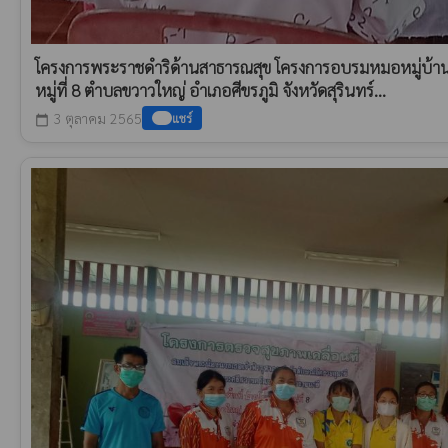
โครงการพระราชดำริด้านสาธารณสุข โครงการอบรมหมอหมู่บ้า
หมู่ที่ 8 ตำบลขวาวใหญ่ อำเภอศีขรภูมิ จังหวัดสุรินทร์...
3 ตุลาคม 2565
แชร์
calendar_today