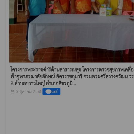
โครงการพระราชดำริด้านสาธารณสุข โครงการตรวจสุขภาพเคลื่อนท
ฟ้าจุฬาภรณวลัยลักษณ์ อัครราชกุมารี กรมพระศรีสวางควัฒน วรขั
8 ตำบลขวาวใหญ่ อำเภอศีขรภูมิ...
3 ตุลาคม 2565
แชร์
calendar_today