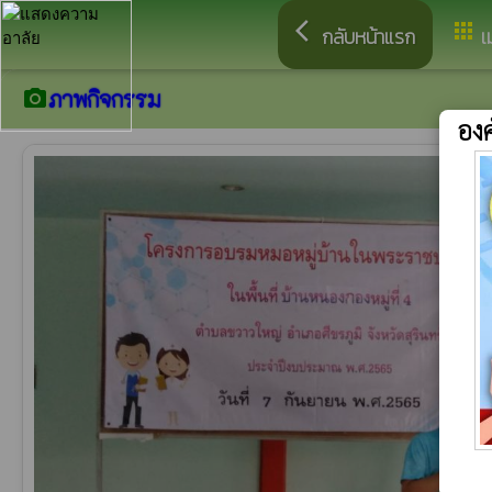
arrow_back_ios
apps
กลับหน้าแรก
เ
ภาพกิจกรรม
camera_alt
อง