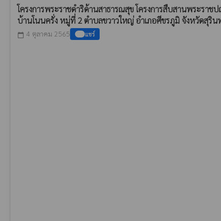
โครงการพระราชดำริด้านสาธารณสุข โครงการสืบสานพระราชปณิธ
บ้านโนนครั่ง หมู่ที่ 2 ตำบลขวาวใหญ่ อำเภอศีขรภูมิ จังหวัดสุรินทร
4 ตุลาคม 2565
แชร์
calendar_today