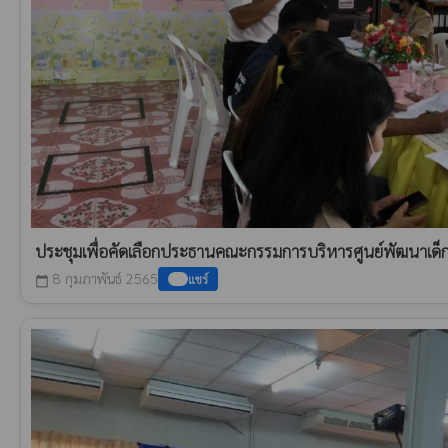
ประชุมเพื่อคัดเลือกประธานคณะกรรมการบริหารศูนย์พัฒนาเด็ก
8 กุมภาพันธ์ 2565
แชร์
calendar_today