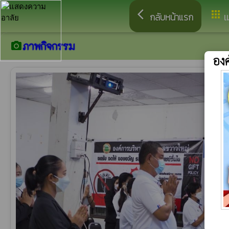
arrow_back_ios
apps
กลับหน้าแรก
เ
ภาพกิจกรรม
camera_alt
อง