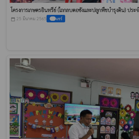
โครงการเกษตรอินทรีย์ (ไถกลบตอซังและปลูกพืชบำรุงดิน) ปร
25 มีนาคม 2565
แชร์
calendar_today