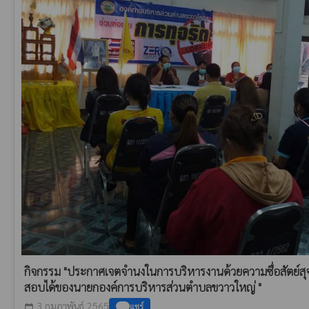
กิจกรรม "ประกาศเจตจำนงในการบริหารงานด้วยความซื่อสัตย์สุ
สอบได้ของนายกองค์การบริหารส่วนตำบลขวาวใหญ่ "
3 กุมภาพันธ์ 2565
แชร์
calendar_today