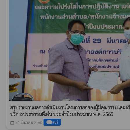
สรุปรายงานผลการดำเนินงานโครงการยกย่องผู้มีคุณธรรมและจร
บริการประชาชนดีเด่น ประจำปีงบประมาณ พ.ศ. 2565
31 มีนาคม 2565
แชร์
calendar_today