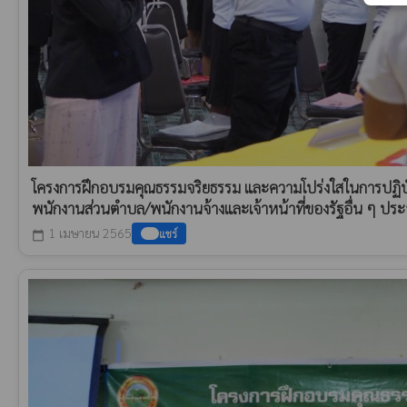
โครงการฝึกอบรมคุณธรรมจริยธรรม และความโปร่งใสในการปฏิบั
พนักงานส่วนตำบล/พนักงานจ้างและเจ้าหน้าที่ของรัฐอื่น ๆ 
1 เมษายน 2565
แชร์
calendar_today